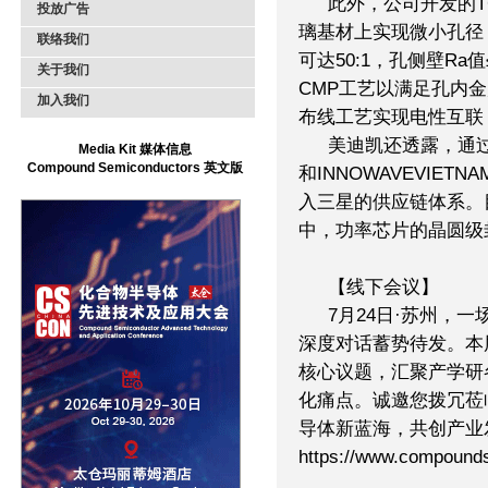
此外，公司开发的T
投放广告
璃基材上实现微小孔径
联络我们
可达50:1，孔侧壁Ra
关于我们
CMP工艺以满足孔内
加入我们
布线工艺实现电性互联
美迪凯还透露，通
Media Kit 媒体信息
Compound Semiconductors 英文版
和INNOWAVEVIET
入三星的供应链体系。
中，功率芯片的晶圆级
【线下会议】
7月24日·苏州，
深度对话蓄势待发。本
核心议题，汇聚产学研
化痛点。诚邀您拨冗莅
导体新蓝海，共创产业
https://www.compounds