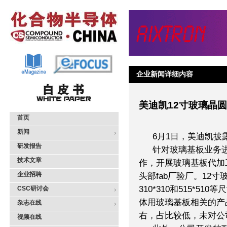
企业新闻详细内容
美迪凯12寸玻璃晶
首页
新闻
6月1日，美迪凯披
研发报告
针对玻璃基板业务
技术文章
作，开展玻璃基板代加
企业招聘
头部fab厂验厂。12寸玻
310*310和515*5
CSC研讨会
体用玻璃基板相关的产品
杂志在线
右，占比较低，未对公
视频在线