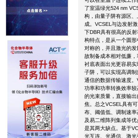
可以在室温下连续工作的4
了室温绿光524 nm 
构，由量子阱有源区、
成。VCSEL与边发射
下DBR具有很高的反射
构特点，是从一个圆形
对称的，并且激光的发
故制备成本相对低廉，
衬底表面出光更容易实
子阱，可以实现高调制
通信的数据传输速度。V
功率和功率转换效率较
的光束质量，直接输出
焦。总之VCSEL具
布、阈值低、调制速率
及易二维阵列集成等优
是其两大缺点。基于VC
光互连、光通信、激光