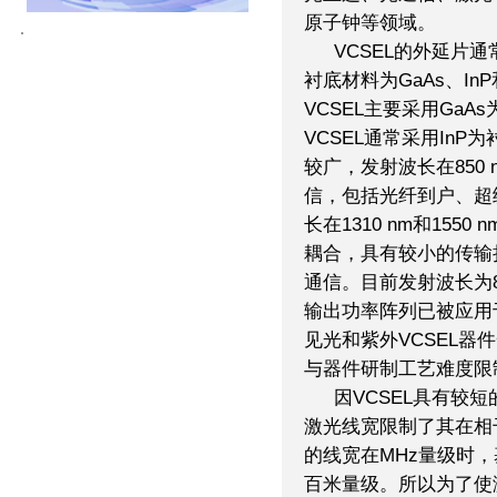
原子钟等领域。
VCSEL的外延片
衬底材料为GaAs、InP和
VCSEL主要采用GaAs为
VCSEL通常采用InP
较广，发射波长在850
信，包括光纤到户、超
长在1310 nm和155
耦合，具有较小的传输
通信。目前发射波长为85
输出功率阵列已被应用
见光和紫外VCSEL器
与器件研制工艺难度限
因VCSEL具有较
激光线宽限制了其在相
的线宽在MHz量级时
百米量级。所以为了使