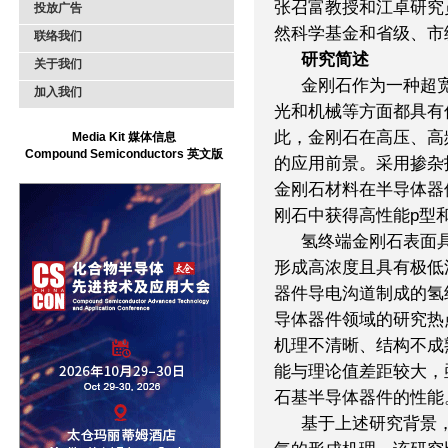
张召富教授和江卓研究
投放广告
然科学基金和省级、市
联络我们
研究简述
关于我们
金刚石作为一种超
加入我们
光和机械等方面都具有
此，金刚石在高压、高
Media Kit 媒体信息
Compound Semiconductors 英文版
的应用前景。采用掺杂
金刚石材料在半导体器
刚石中获得高性能p型
氢终端金刚石表面
形成高浓度且具有极低
器件导电沟道制成的氢
导体器件领域的研究热
机理不清晰、结构不成
能与理论值差距较大，
石基半导体器件的性能
基于上述研究背景