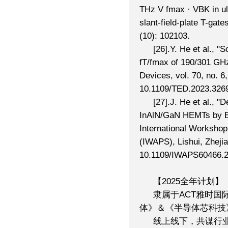
THz V fmax · VBK in u
slant-field-plate T-gate
(10): 102103.
[26].Y. He et al.,
fT/fmax of 190/301 GHz
Devices, vol. 70, no. 6
10.1109/TED.2023.326
[27].J. He et al., 
InAlN/GaN HEMTs by El
International Workshop
(IWAPS), Lishui, Zhejia
10.1109/IWAPS60466.2
【2025全年计划】
隶属于ACT雅时国
体》＆《半导体芯科技》
线上线下，共谋行