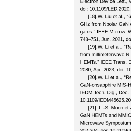
Electron Device Lett., 
doi: 10.1109/LED.2020
[18].W. Liu et al.,
GHz from Npolar GaN 
gates,” IEEE Microw. Wi
748–751, Jun. 2021, d
[19].W. Li et al., 
from millimeterwave N
HEMTs,” IEEE Trans. El
2080, Apr. 2023, doi: 
[20].W. Li et al., 
GaN-onsapphire MIS-H
IEDM Tech. Dig., Dec. 2
10.1109/IEDM45625.20
[21].J. -S. Moon et
GaN HEMTs and MMICs,
Microwave Symposium 
302-304, doi: 10.1109