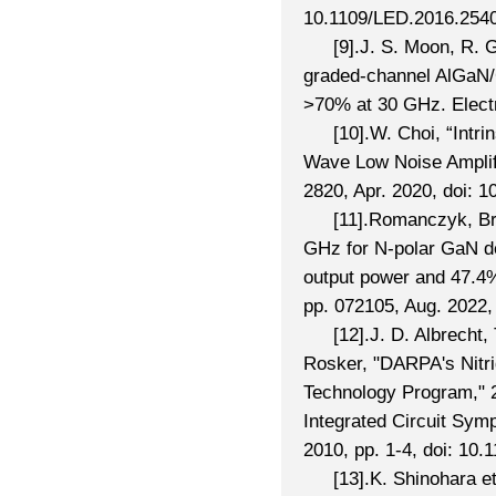
10.1109/LED.2016.254
[9].J. S. Moon, R. 
graded-channel AlGaN/
>70% at 30 GHz. Electr
[10].W. Choi, “Intrin
Wave Low Noise Amplifie
2820, Apr. 2020, doi: 
[11].Romanczyk, Bria
GHz for N-polar GaN d
output power and 47.4% 
pp. 072105, Aug. 2022,
[12].J. D. Albrecht,
Rosker, "DARPA's Nitri
Technology Program,"
Integrated Circuit Sy
2010, pp. 1-4, doi: 10
[13].K. Shinohara e