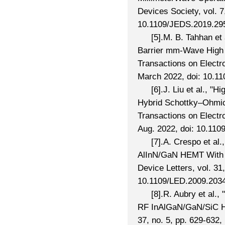
Devices Society, vol. 7
10.1109/JEDS.2019.29
[5].M. B. Tahhan et
Barrier mm-Wave High E
Transactions on Electro
March 2022, doi: 10.1
[6].J. Liu et al.,
Hybrid Schottky–Ohmic 
Transactions on Electro
Aug. 2022, doi: 10.11
[7].A. Crespo et al
AlInN/GaN HEMT With 9
Device Letters, vol. 31,
10.1109/LED.2009.203
[8].R. Aubry et al.
RF InAlGaN/GaN/SiC HE
37, no. 5, pp. 629-632,