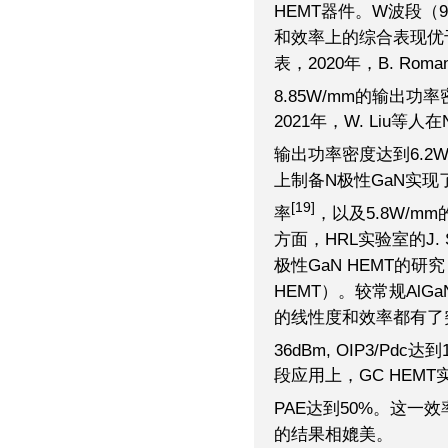
HEMT器件。W波段（9
和效率上的综合表现优于现
表，2020年，B. Ro
8.85W/mm的输出
2021年，W. Liu等
输出功率密度达到6.2W
上制备N极性GaN实现了
[19]
率
，以及5.8W/m
方面，HRL实验室的J. 
极性GaN HEMT的研
HEMT）。较常规AlG
的线性度和效率都有了突
36dBm, OIP3/Pdc达到1
段应用上，GC HEMT
PAE达到50%。这一效率
的结果相媲美。