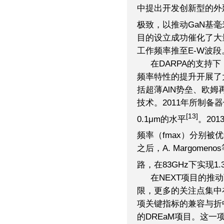
中提出开发创新型的外
极致，以推动GaN基
目的设立成功催化了大量
工作频率推至E-W波段
在DARPA的支持下
频率特性的提升开展了
括超薄AlN势垒、欧
技术。2011年所制备
[13]
0.1μm的水平
。20
频率（fmax）分别被优
之后，A. Margome
路，在83GHz下实现1
在NEXT项目的推
限，更多的关注点集中在
项关键指标的兼容与折
的DREaM项目。这一