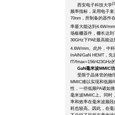
[
西安电子科技大学
频率指标，采用电子束
70nm，所制备的器件在
率最大能达到4.6W/mm
场板栅器件，栅长达到了60n
30GHz下PAE最高能
4.6W/mm。此外，中
InAlN/GaN HEMT，先
fT/fmax=156/423
GaN毫米波MMIC
受限于晶体管的物理
MMIC难以实现和低频
性，一些低频PA诸如
毫米波MMIC上。同时
率和效率在毫米波频段
耗也较高。因此，在毫