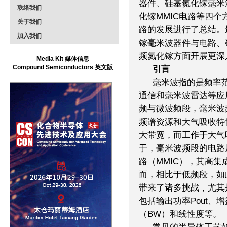
器件、硅基氮化镓毫米
联络我们
化镓MMIC电路等四
关于我们
路的发展进行了总结。
加入我们
镓毫米波器件与电路、
频氮化镓方面开展更深
Media Kit 媒体信息
Compound Semiconductors 英文版
引言
毫米波指的是频率范围
通信和毫米波雷达等应
频与微波频段，毫米波
频谱资源和大气吸收特
大带宽，而工作于大气
于，毫米波频段的电路
路（MMIC），其高
而，相比于低频段，如
带来了诸多挑战，尤其
包括输出功率Pout、增
（BW）和线性度等。