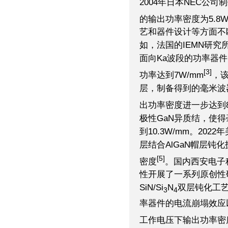
2004年日本NEC公
的输出功率密度为5.8W
艺和器件设计等方面不
如，法国的IEMN研究
面向Ka波段的功率器件
[3]
功率达到7W/mm
，该
层，制备得到的毫米波器件
出功率密度进一步达到8.
极性GaN异质结，使得
到10.3W/mm。20
层结合AlGaN帽层钝化技
[5]
密度
。国内西安电子科
性开展了一系列原创性
SiN/Si
N
双层钝化工
3
4
率器件的电流崩塌效应以
工作电压下输出功率密度达