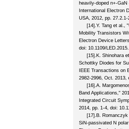
heavily-doped n+-GaN 
International Electron
USA, 2012, pp. 27.2.1-
[14].Y. Tang et al.
Mobility Transistors W
Electron Device Letters
doi: 10.1109/LED.2015
[15].K. Shinohara e
Schottky Diodes for Su
IEEE Transactions on El
2982-2996, Oct. 2013,
[16].A. Margomenos
Band Applications," 2
Integrated Circuit Sym
2014, pp. 1-4, doi: 10
[17].B. Romanczyk 
SiN-passivated N pola