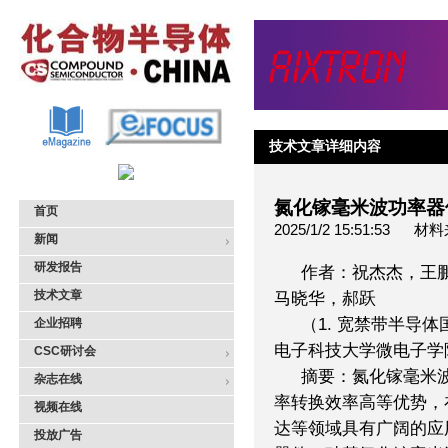
技术文章详细内容
氮化镓毫米波功率器
首页
2025/1/2 15:51:5
新闻
研发报告
作者：祝杰杰，王
技术文章
马晓华，郝跃
（1. 宽禁带半导体国
企业招聘
电子科技大学微电子学院，
CSC研讨会
摘要：氮化镓毫米
杂志在线
率转换效率高等优势，
视频在线
达等领域具有广阔的应
投放广告