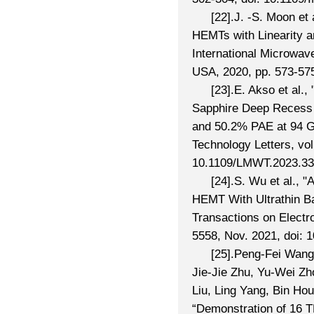
[22].J. -S. Moon et
HEMTs with Linearity a
International Microwa
USA, 2020, pp. 573-57
[23].E. Akso et al.
Sapphire Deep Recess
and 50.2% PAE at 94 G
Technology Letters, vol
10.1109/LMWT.2023.33
[24].S. Wu et al.,
HEMT With Ultrathin Bar
Transactions on Electro
5558, Nov. 2021, doi: 
[25].Peng-Fei Wang
Jie-Jie Zhu, Yu-Wei Zh
Liu, Ling Yang, Bin Ho
“Demonstration of 16 T