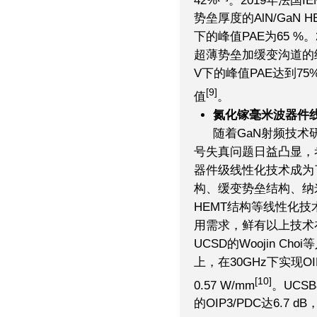
势垒厚度的AlN/GaN H
下的峰值PAE为65 %。2
超薄势垒加缓变沟道的结构
V下的峰值PAE达到7
[9]
值
。
氮化镓毫米波器件
随着GaN射频技术
号失真问题日益凸显，
器件级线性化技术成为
构、缓变势垒结构、纳
HEMT结构等线性化
用需求，鲜有以上技术
UCSD的Woojin C
上，在30GHz下实现OI
[10]
0.57 W/mm
。UCS
的OIP3/PDC达6.7