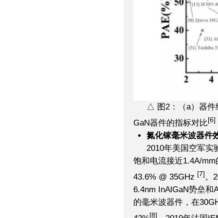
△ 图2：（a）器
[6]
GaN器件的指标对比
氮化镓毫米波器件
2010年美国空军实
饱和电流接近1.4A/m
[7]
43.6% @ 35GHz
。2
6.4nm InAlGaN
的毫米波器件，在30GHz
[8]
42%
。2019年法国IE