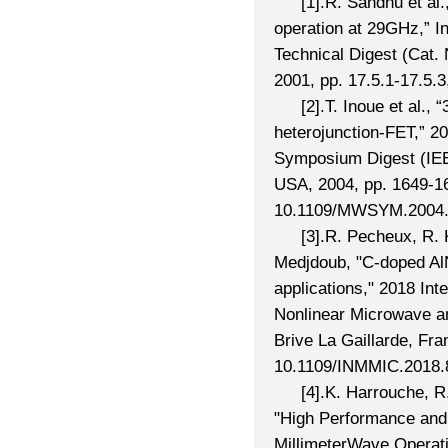
[1].R. Sandhu et 
operation at 29GHz,” I
Technical Digest (Cat
2001, pp. 17.5.1-17.5.
[2].T. Inoue et al
heterojunction-FET,” 2
Symposium Digest (IEE
USA, 2004, pp. 1649-16
10.1109/MWSYM.2004.
[3].R. Pecheux, R.
Medjdoub, "C-doped A
applications," 2018 Int
Nonlinear Microwave a
Brive La Gaillarde, Fra
10.1109/INMMIC.2018.
[4].K. Harrouche, 
"High Performance and
MillimeterWave Operati