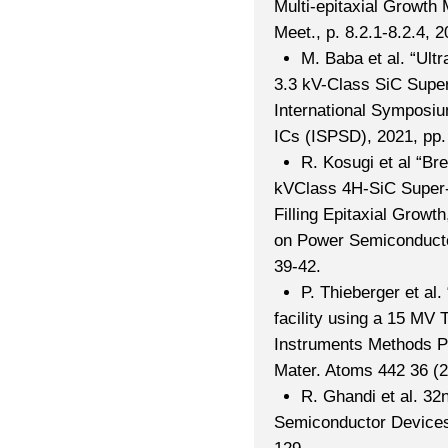
Multi-epitaxial Growth
Meet., p. 8.2.1-8.2.4, 2
M. Baba et al. “Ult
3.3 kV-Class SiC Supe
International Symposi
ICs (ISPSD), 2021, pp.
R. Kosugi et al “Bre
kVClass 4H-SiC Super
Filling Epitaxial Growt
on Power Semiconducto
39-42.
P. Thieberger et al.
facility using a 15 MV 
Instruments Methods Ph
Mater. Atoms 442 36 (
R. Ghandi et al. 3
Semiconductor Devices