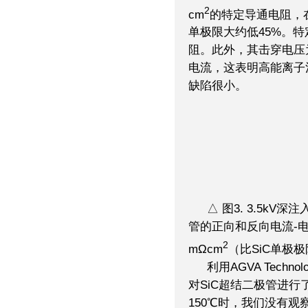
2
cm
的特定导通电阻，在1
单极限大约低45%。
阻。此外，其击穿电压为
电流，这表明高能离子
缺陷很小。
△ 图3. 3.5kV
管的正向和反向电流-电压
2
mΩcm
（比SiC单极极
利用AGVA Techno
对SiC超结二极管进
150℃时，我们没有