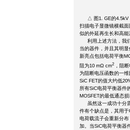
△ 图1. GE的4.
扫描电子显微镜横截面
似的外延再生长和高能
利用上述方法，我们
当的器件，并且其明显
新亮点包括电荷平衡M
2
阻为10 mΩ cm
，阻断
为阻断电压函数的一维比
SiC FET的值大约
所有SiC电荷平衡器件
MOSFET的最低通态
虽然这一成功十分
件有个缺点是，其用于
电荷载流子会重新分布
加。当SiC电荷平衡器