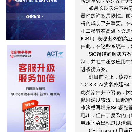
转换系统，该类器件开关
如果长期关注本杂志
器件的许多局限性。而
得的成功至关重要。在3
和二极管在高温下会遭
IGBT）表现出3V的
由此，在这些系统中，S
SiC超结的解决方
制，并在中压级应用中
进权衡方案。
到目前为止，该器
1.2-3.3 kV的多
此类器件并不容易，因
抛射深度较浅，因此需
作沟槽再填充SiC超结
电压，但由于复杂的再
电压下会出现过度泄漏
GE Researc