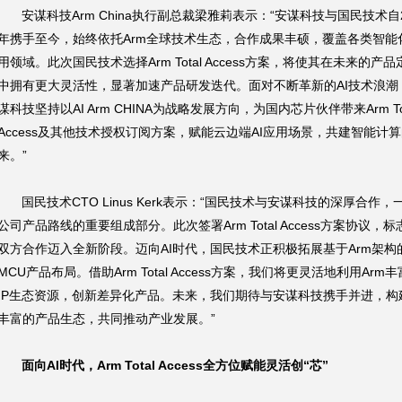
安谋科技Arm China执行副总裁梁雅莉表示：“安谋科技与国民技术自2
年携手至今，始终依托Arm全球技术生态，合作成果丰硕，覆盖各类智能
用领域。此次国民技术选择Arm Total Access方案，将使其在未来的产品
中拥有更大灵活性，显著加速产品研发迭代。面对不断革新的AI技术浪潮
谋科技坚持以AI Arm CHINA为战略发展方向，为国内芯片伙伴带来Arm Tot
Access及其他技术授权订阅方案，赋能云边端AI应用场景，共建智能计
来。”
国民技术CTO Linus Kerk表示：“国民技术与安谋科技的深厚合作，
公司产品路线的重要组成部分。此次签署Arm Total Access方案协议，标
双方合作迈入全新阶段。迈向AI时代，国民技术正积极拓展基于Arm架构
MCU产品布局。借助Arm Total Access方案，我们将更灵活地利用Arm
IP生态资源，创新差异化产品。未来，我们期待与安谋科技携手并进，构
丰富的产品生态，共同推动产业发展。”
面向AI时代，Arm Total Access全方位赋能灵活创“芯”