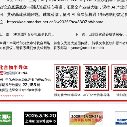
础设施底层底盘与测试验证核心赛道，汇聚全产业链大咖，深挖 AI 产业
河、共破基建落地难题。诚邀莅临，抢占 AI 底层新机遇！扫码即刻锁定
位：https://kee.smarket.net.cn/kw2026/?tc=83OZh#/home
上一篇：SK集团和台积电董事长同...
下一篇：山东国镓晶谷成功制备6...
声明：本网站部分文章转载自网络，转发仅为更大范围传播。 转载文章版权归原作者
如有异议，请联系我们修改或删除。联系邮箱：
lynnw@actintl.com.hk