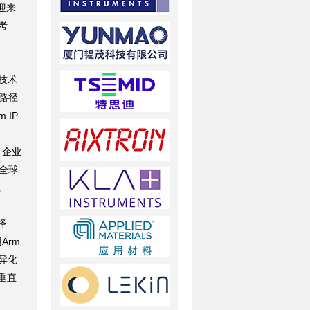
迎来
考
技术
发路径
 IP
、
。企业
、全球
。
择
Arm
异化
垂直