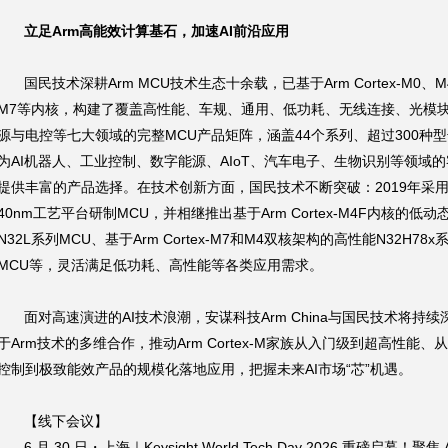
立足Arm高能效计算基石，加速AI前沿应用
国民技术深耕Arm MCU技术生态十余载，已基于Arm Cortex-M0、M
M7等内核，构建了覆盖高性能、车规、通用、低功耗、无线连接、光模
源与电控等七大领域的完整MCU产品矩阵，涵盖44个系列、超过300种
为AI机器人、工业控制、数字能源、AIoT、汽车电子、生物识别等领域
提供丰富的产品选择。在技术创新方面，国民技术不断突破：2019年采
40nm工艺平台研制MCU，并相继推出基于Arm Cortex-M4F内核的低动
N32L系列MCU、基于Arm Cortex-M7和M4双核架构的高性能N32H78x
MCU等，灵活满足低功耗、高性能等各类应用需求。
面对高速演进的AI技术浪潮，安谋科技Arm China与国民技术将持续
于Arm技术的多维合作，推动Arm Cortex-M家族从入门级到超高性能、
控制到极致能效产品的规模化落地应用，把握未来AI市场“芯”机遇。
【线下会议】
6 月 30 日・上海｜Keysight World Tech Day 2026 重磅启幕！聚焦 