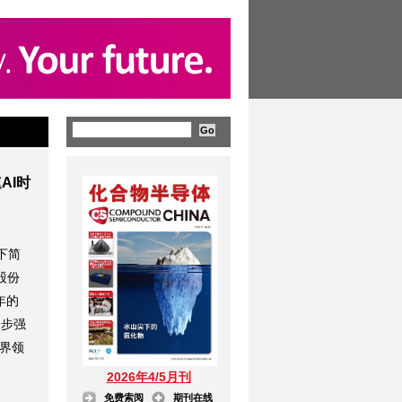
AI时
下简
股份
年的
一步强
业界领
2026年4/5月刊
免费索阅
期刊在线