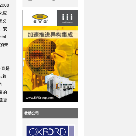
008
化应
定义
，安
al
算的未
一直是
志着
的
丰富的
建更
赞助公司