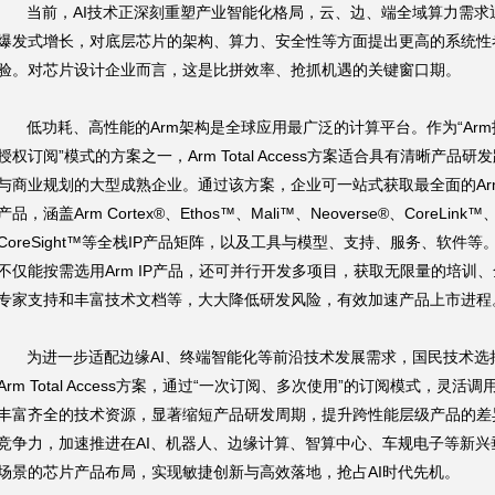
当前，AI技术正深刻重塑产业智能化格局，云、边、端全域算力需求
爆发式增长，对底层芯片的架构、算力、安全性等方面提出更高的系统性
验。对芯片设计企业而言，这是比拼效率、抢抓机遇的关键窗口期。
低功耗、高性能的Arm架构是全球应用最广泛的计算平台。作为“Arm
授权订阅”模式的方案之一，Arm Total Access方案适合具有清晰产品研
与商业规划的大型成熟企业。通过该方案，企业可一站式获取最全面的Arm
产品，涵盖Arm Cortex®、Ethos™、Mali™、Neoverse®、CoreLink™
CoreSight™等全栈IP产品矩阵，以及工具与模型、支持、服务、软件等
不仅能按需选用Arm IP产品，还可并行开发多项目，获取无限量的培训
专家支持和丰富技术文档等，大大降低研发风险，有效加速产品上市进程
为进一步适配边缘AI、终端智能化等前沿技术发展需求，国民技术选
Arm Total Access方案，通过“一次订阅、多次使用”的订阅模式，灵活调用
丰富齐全的技术资源，显著缩短产品研发周期，提升跨性能层级产品的差
竞争力，加速推进在AI、机器人、边缘计算、智算中心、车规电子等新兴
场景的芯片产品布局，实现敏捷创新与高效落地，抢占AI时代先机。