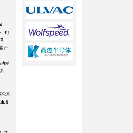
4、
块、电
型号，
的客户
用
态功耗
系列
深化基
从通用
AI 基