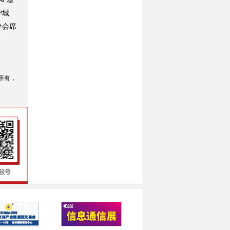
护城
参会席
所有，