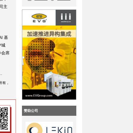
司主
AI 基
护城
参会席
.
所有，
赞助公司