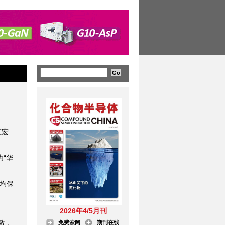
虹宏
为“华
码均保
2026年4/5月刊
致，
免费索阅
期刊在线