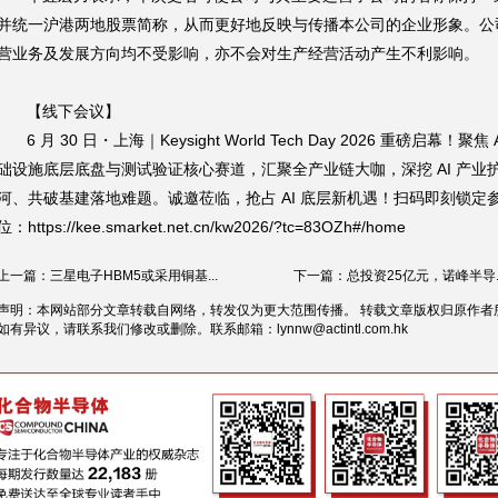
并统一沪港两地股票简称，从而更好地反映与传播本公司的企业形象。公
营业务及发展方向均不受影响，亦不会对生产经营活动产生不利影响。
【线下会议】
6 月 30 日・上海｜Keysight World Tech Day 2026 重磅启幕！聚焦 
础设施底层底盘与测试验证核心赛道，汇聚全产业链大咖，深挖 AI 产业
河、共破基建落地难题。诚邀莅临，抢占 AI 底层新机遇！扫码即刻锁定
位：https://kee.smarket.net.cn/kw2026/?tc=83OZh#/home
上一篇：三星电子HBM5或采用铜基...
下一篇：总投资25亿元，诺峰半导..
声明：本网站部分文章转载自网络，转发仅为更大范围传播。 转载文章版权归原作者
如有异议，请联系我们修改或删除。联系邮箱：
lynnw@actintl.com.hk