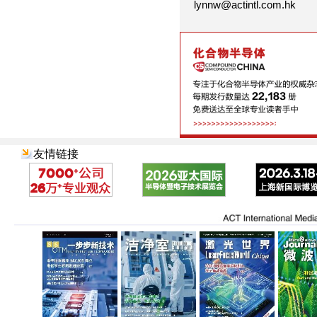
lynnw@actintl.com.hk
友情链接